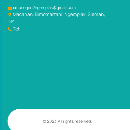
smpnegeri2ngemplak@gmail.com
Macanan, Bimomartani, Ngemplak, Sleman,
DIY
Tel: –
© 2023.
All rights reserved.