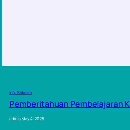
Info Sekolah
Pemberitahuan Pembelajaran K
admin
·
May 4, 2025