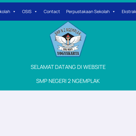
kolah
OSIS
Contact
Perpustakaan Sekolah
Ekstrak
SELAMAT DATANG DI WEBSITE
SMP NEGERI 2 NGEMPLAK