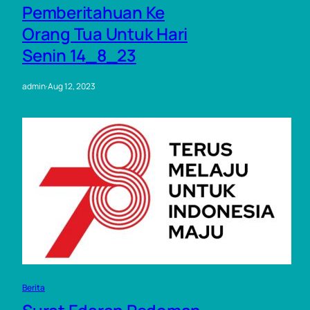
Pemberitahuan Ke
Orang Tua Untuk Hari
Senin 14_8_23
admin
·
Aug 12, 2023
Berita