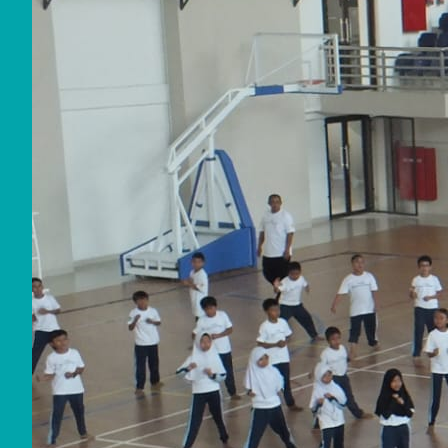
July
2026
May
2026
July
2025
June
2025
May
2025
Febru
ary
2025
July
2024
June
2024
May