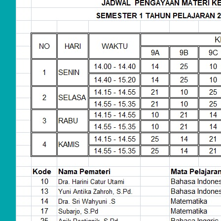
raan
Tenis
Meja
Peng
da
PTMS
I DIY
July 27,
2026
LATIH
AN
HIDU
P
DENG
AN
ATUR
AN
SEKO