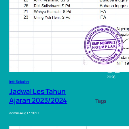
LAH
July 26,
2026
Infor
masi
Jukni
s –
SPMB
2026-
2027
May 22,
2026
Info Sekolah
Jadwal Les Tahun
Ajaran 2023/2024
Tags
admin
·
Aug 17, 2023