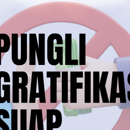
Informasi Juknis – SPMB 2026-2027
May 22, 2026
PENGUMUMAN SPMB JALUR WILAYAH
TAHUN AJARAN 2025
July 1, 2025
Tags
Social Links
Facebook
Twitter
LinkedIn
Instagram