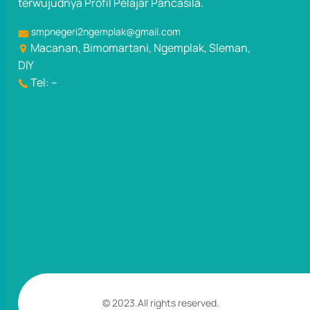
terwujudnya Profil Pelajar Pancasila.
smpnegeri2ngemplak@gmail.com
Macanan, Bimomartani, Ngemplak, Sleman,
DIY
Tel: –
© 2023.
All rights reserved.