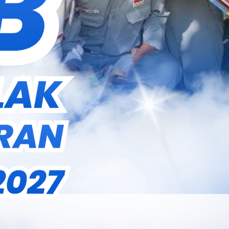
Berita
Galery
Info Sekolah
Recent Posts
Kejuaraan Atletik Jateng Open 2026
July 27, 2026
Kejuaraan Tenis Meja Pengda PTMSI
DIY
July 27, 2026
LATIHAN HIDUP DENGAN ATURAN
SEKOLAH
July 26, 2026