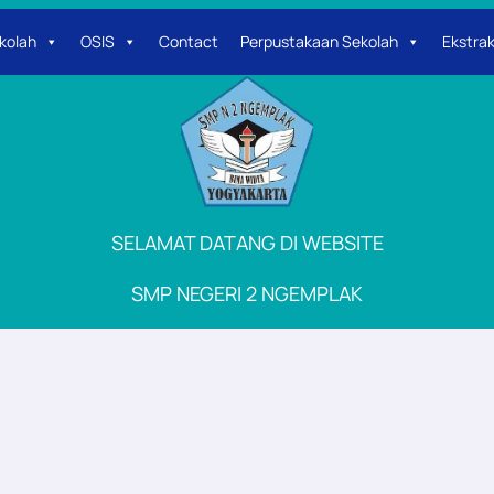
kolah
OSIS
Contact
Perpustakaan Sekolah
Ekstrak
SELAMAT DATANG DI WEBSITE
SMP NEGERI 2 NGEMPLAK