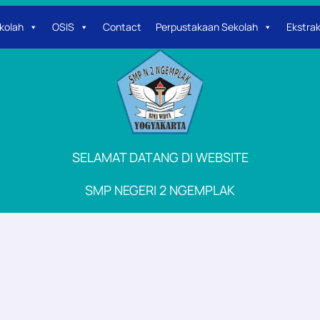
kolah
OSIS
Contact
Perpustakaan Sekolah
Ekstrak
SELAMAT DATANG DI WEBSITE
SMP NEGERI 2 NGEMPLAK