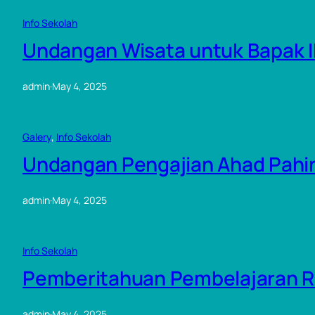
Info Sekolah
Undangan Wisata untuk Bapak I
admin
·
May 4, 2025
Galery
, 
Info Sekolah
Undangan Pengajian Ahad Pahin
admin
·
May 4, 2025
Info Sekolah
Pemberitahuan Pembelajaran Ra
admin
·
May 4, 2025