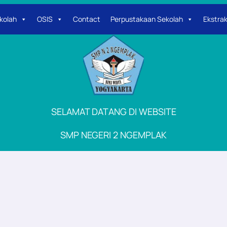
kolah
OSIS
Contact
Perpustakaan Sekolah
Ekstrak
SELAMAT DATANG DI WEBSITE
SMP NEGERI 2 NGEMPLAK