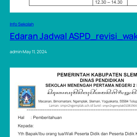
Info Sekolah
Edaran Jadwal ASPD_revisi_wa
admin
·
May 11, 2024