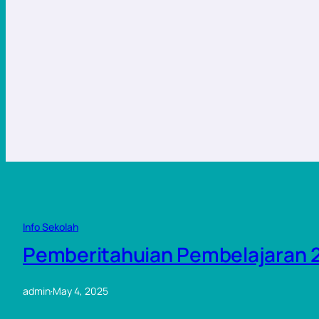
Info Sekolah
Pemberitahuian Pembelajaran 2
admin
·
May 4, 2025