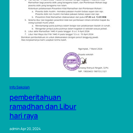
Info Sekolah
pemberitahuan
ramadhan dan Libur
hari raya
admin
·
Apr 20, 2024