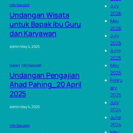
Info Sekolah
July
Undangan Wisata
2026
May
untuk Bapak Ibu Guru
2026
dan Karyawan
July
2025
admin
·
May 4, 2025
June
2025
May
Galery
, 
Info Sekolah
2025
Undangan Pengajian
Febru
Ahad Pahing_20 April
ary
2025
2025
July
admin
·
May 4, 2025
2024
June
2024
Info Sekolah
May