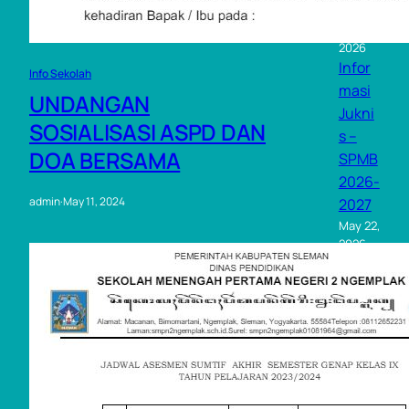
LAH
July 26,
2026
Infor
Info Sekolah
masi
UNDANGAN
Jukni
SOSIALISASI ASPD DAN
s –
DOA BERSAMA
SPMB
2026-
admin
·
May 11, 2024
2027
May 22,
2026
Tags